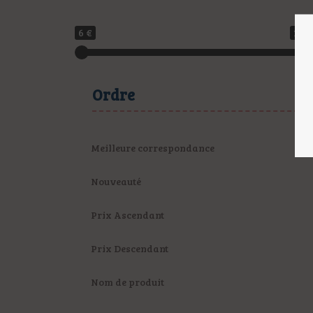
6 €
116 
Ordre
Meilleure correspondance
Nouveauté
Prix Ascendant
Prix Descendant
Nom de produit