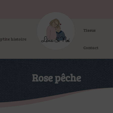
Tissus
p’tite histoire
Contact
Rose pêche
>
>