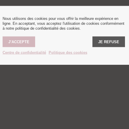
€
Nous utilisons des cookies pour vous offrir la meilleure expérience en
ligne. En acceptant, vous acceptez l'utilisation de cookies conformément
à notre politique de confidentialité des cookies.
J’ACCEPTE
JE REFUSE
Centre de confidentialité
Politique des cookies