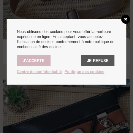
Nous utilisons des cookies pour vous offrir la meilleure
expérience en ligne. En acceptant, vous acceptez
l'utilisation de cookies conformément à notre politique de
confidentialité des cookies.
Mini Lunch bag
55,00
€
J’ACCEPTE
JE REFUSE
Centre de confidentialité
Politique des cookies