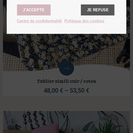
J’ACCEPTE
JE REFUSE
Centre de confidentialité
Politique des cookies
Tablier simili cuir / coton
48,00
€
–
53,50
€