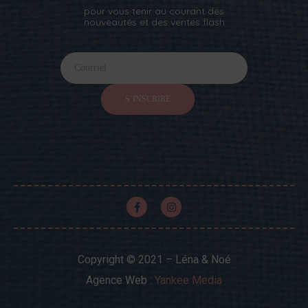
pour vous tenir au courant des
nouveautés et des ventes flash
I
I
f
n
S’INSCRIRE
y
o
f
u
o
a
r
l
e
e
h
u
t
Copyright © 2021 – Léna & Noé
m
Agence Web :
Yankee Media
t
a