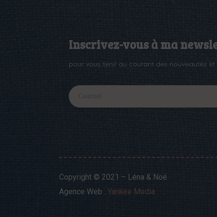
Inscrivez-vous à ma newsle
pour vous tenir au courant des nouveautés et 
I
I
f
n
y
o
f
u
o
a
Copyright © 2021 – Léna & Noé
r
l
Agence Web :
Yankee Media
e
e
h