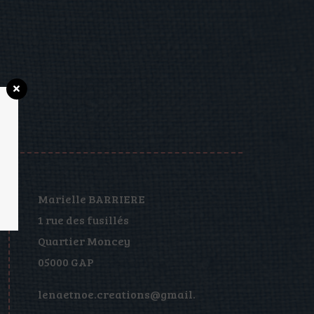
Marielle BARRIERE
1 rue des fusillés
Quartier Moncey
05000 GAP
lenaetnoe.creations@gmail.