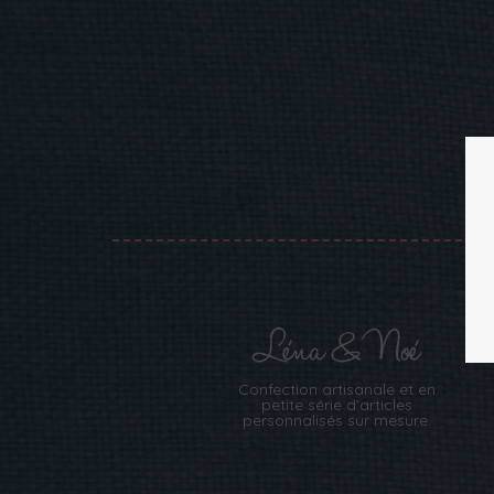
[woof]
Confection artisanale et en
petite série d’articles
personnalisés sur mesure.