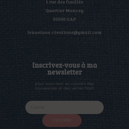
1 rue des fusillés
Quartier Moncey
05000 GAP
lenaetnoe.creations@gmail.com
Inscrivez-vous à ma
newsletter
pour vous tenir au courant des
nouveautés et des ventes flash
I
I
f
n
S’INSCRIRE
y