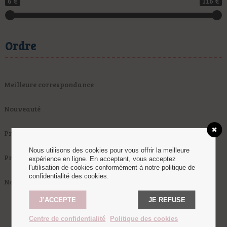
6 €
116 €
Ordre
Meilleure correspondance
Nouveauté
Prix Ascendant
Nous utilisons des cookies pour vous offrir la meilleure
Prix Descendant
expérience en ligne. En acceptant, vous acceptez
l'utilisation de cookies conformément à notre politique de
confidentialité des cookies.
Nom de produit
J’ACCEPTE
JE REFUSE
Centre de confidentialité
Politique des cookies